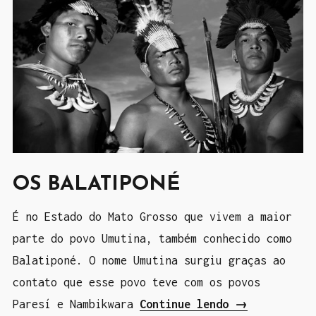
c
i
a
n
i
d
n
í
d
g
í
e
g
n
e
a
OS BALATIPONÉ
n
s
a
É no Estado do Mato Grosso que vivem a maior
”
e
parte do povo Umutina, também conhecido como
a
Balatiponé. O nome Umutina surgiu graças ao
d
contato que esse povo teve com os povos
i
Paresí e Nambikwara
Continue lendo
“
→