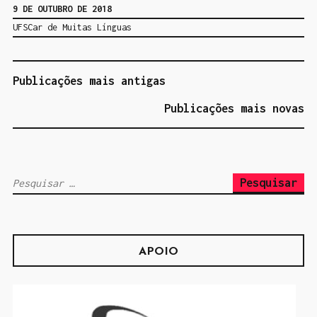
n
9 DE OUTUBRO DE 2018
r
g
UFSCar de Muitas Línguas
o
”
g
r
Publicações mais antigas
N
a
A
Publicações mais novas
m
V
a
E
G
d
P
A
e
e
Ç
A
s
Ã
ç
q
O
õ
APOIO
u
P
e
i
O
s
s
R