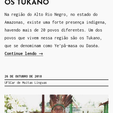
OS TUKANO
f
i
Na região do Alto Rio Negro, no estado do
c
Amazonas, existe uma forte presença indígena,
o
havendo mais de 20 povos diferentes. Um dos
2
povos que vivem nessa região são os Tukano,
0
que se denominam como Ye’pâ-masa ou Daséa.
1
Continue lendo
“
→
0
O
:
s
C
26 DE OUTUBRO DE 2018
T
UFSCar de Muitas Línguas
a
u
r
k
a
a
c
n