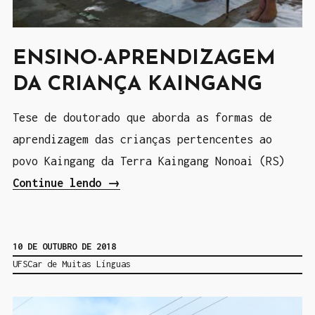
”
r
i
n
ENSINO-APRENDIZAGEM
d
DA CRIANÇA KAINGANG
í
g
Tese de doutorado que aborda as formas de
e
aprendizagem das crianças pertencentes ao
n
povo Kaingang da Terra Kaingang Nonoai (RS)
a
Continue lendo
“
→
”
E
n
10 DE OUTUBRO DE 2018
s
UFSCar de Muitas Línguas
i
n
o