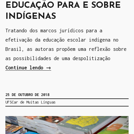
EDUCAÇÃO PARA E SOBRE
s
INDÍGENAS
d
o
Tratando dos marcos jurídicos para a
s
efetivação da educação escolar indígena no
I
Brasil, as autoras propõem uma reflexão sobre
n
as possibilidades de uma despolitização
d
Continue lendo
“
→
í
P
g
o
e
25 DE OUTUBRO DE 2018
l
n
UFSCar de Muitas Línguas
í
a
t
s
i
”
c