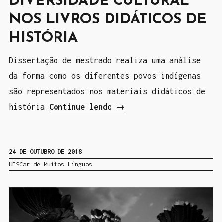
DIVERSIDADE CULTURAL
c
NOS LIVROS DIDÁTICOS DE
a
HISTÓRIA
ç
ã
Dissertação de mestrado realiza uma análise
o
da forma como os diferentes povos indígenas
p
são representados nos materiais didáticos de
a
história
Continue lendo
“
→
r
A
a
t
e
24 DE OUTUBRO DE 2018
e
s
UFSCar de Muitas Línguas
m
o
á
b
t
r
i
e