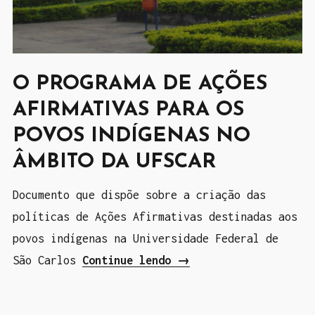
a
c
r
i
O PROGRAMA DE AÇÕES
a
AFIRMATIVAS PARA OS
n
POVOS INDÍGENAS NO
ç
ÂMBITO DA UFSCAR
a
k
Documento que dispõe sobre a criação das
a
políticas de Ações Afirmativas destinadas aos
i
povos indígenas na Universidade Federal de
n
São Carlos
Continue lendo
“
→
g
O
a
P