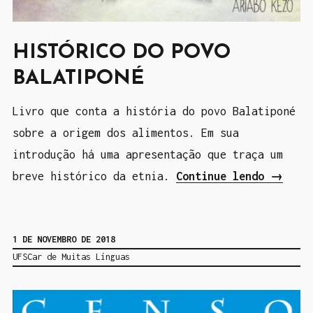
HISTÓRICO DO POVO
BALATIPONÉ
Livro que conta a história do povo Balatiponé
sobre a origem dos alimentos. Em sua
introdução há uma apresentação que traça um
breve histórico da etnia.
Continue lendo
“
→
H
i
1 DE NOVEMBRO DE 2018
s
UFSCar de Muitas Línguas
t
ó
r