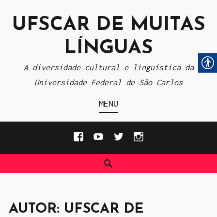
I
UFSCAR DE MUITAS
r
p
LÍNGUAS
a
r
A diversidade cultural e linguística da
a
Universidade Federal de São Carlos
o
MENU
c
o
F
Y
T
I
n
a
o
w
n
t
P
c
u
i
s
e
e
e
T
t
t
ú
s
b
u
t
a
d
AUTOR:
UFSCAR DE
q
o
b
e
g