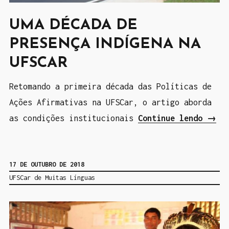
a
UMA DÉCADA DE
l
n
PRESENÇA INDÍGENA NA
o
UFSCAR
s
Retomando a primeira década das Políticas de
l
Ações Afirmativas na UFSCar, o artigo aborda
i
as condições institucionais
Continue lendo
“
→
v
U
r
m
o
17 DE OUTUBRO DE 2018
a
s
UFSCar de Muitas Línguas
d
d
é
i
c
d