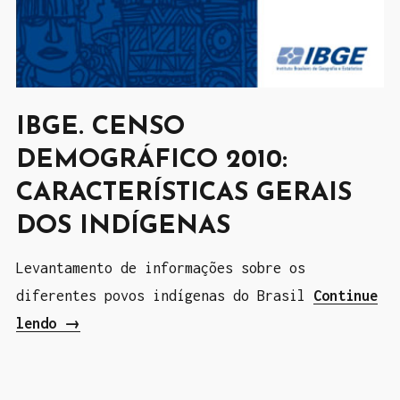
i
p
o
n
é
IBGE. CENSO
”
DEMOGRÁFICO 2010:
CARACTERÍSTICAS GERAIS
DOS INDÍGENAS
Levantamento de informações sobre os
diferentes povos indígenas do Brasil
Continue
lendo
“
→
I
B