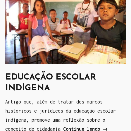
a
á
d
t
a
i
d
c
e
o
p
s
r
d
e
e
s
h
EDUCAÇÃO ESCOLAR
e
i
INDÍGENA
n
s
ç
t
Artigo que, além de tratar dos marcos
a
ó
históricos e jurídicos da educação escolar
i
r
indígena, promove uma reflexão sobre o
n
i
conceito de cidadania
Continue lendo
“
→