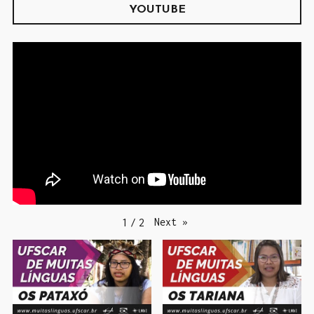
YOUTUBE
Next
»
1
/
2