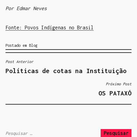
Por Edmar Neves
Fonte: Povos Indígenas no Brasil
Postado em
Blog
Post Anterior
N
Políticas de cotas na Instituição
A
V
Próximo Post
E
OS PATAXÓ
G
A
Ç
Ã
P
O