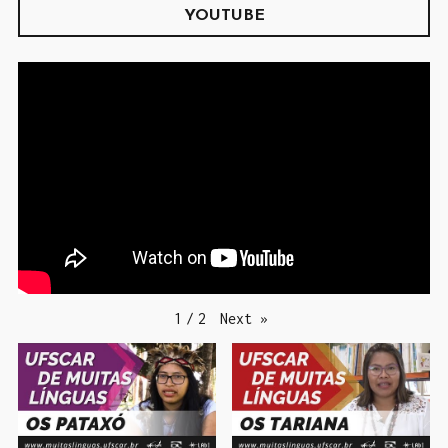
YOUTUBE
Next
»
1
/
2