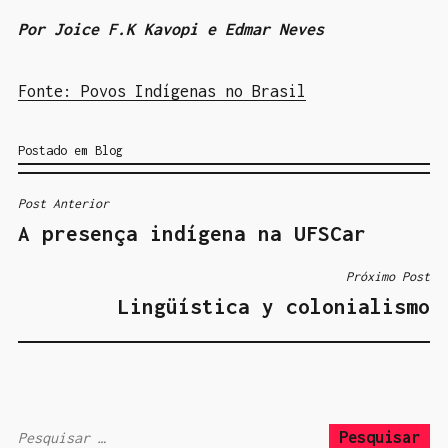
Por Joice F.K Kavopi e Edmar Neves
Fonte: Povos Indígenas no Brasil
Postado em
Blog
Post Anterior
N
A presença indígena na UFSCar
A
V
Próximo Post
E
Lingüística y colonialismo
G
A
Ç
Ã
P
O