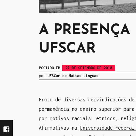
A PRESENÇA
UFSCAR
POSTADO EM
27 DE SETEMBRO DE 2018
por
UFSCar de Muitas Línguas
Fruto de diversas reivindicações de
permanência no ensino superior para
por motivos raciais, étnicos, relig
Afirmativas na
Universidade Federal
F