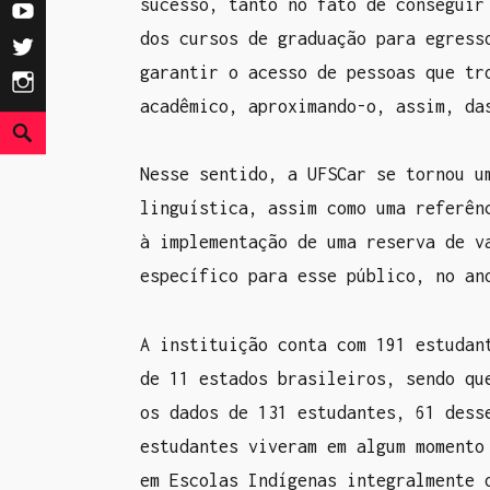
sucesso, tanto no fato de conseguir
a
Y
dos cursos de graduação para egress
c
o
T
garantir o acesso de pessoas que tr
e
u
w
I
acadêmico, aproximando-o, assim, da
b
T
i
n
P
o
u
t
s
e
Nesse sentido, a UFSCar se tornou u
o
b
t
t
s
linguística, assim como uma referên
k
e
e
a
q
à implementação de uma reserva de v
r
g
u
específico para esse público, no an
r
i
a
s
A instituição conta com 191 estudan
m
a
de 11 estados brasileiros, sendo qu
r
os dados de 131 estudantes, 61 dess
estudantes viveram em algum momento
em Escolas Indígenas integralmente 