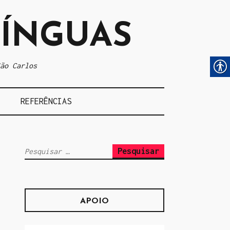
LÍNGUAS
ão Carlos
REFERÊNCIAS
P
e
s
q
APOIO
u
i